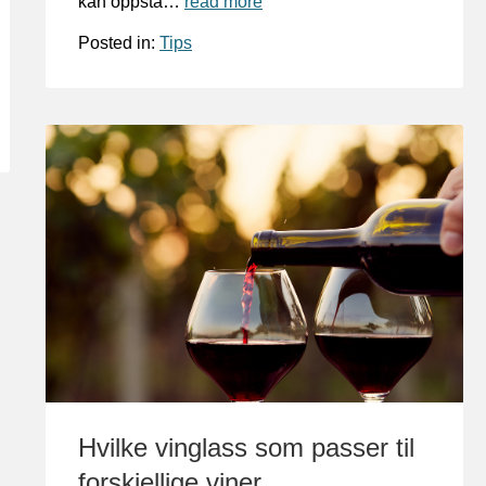
kan oppstå…
read more
Posted in:
Tips
Hvilke vinglass som passer til
forskjellige viner