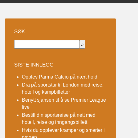
SØK
SISTE INNLEGG
Opplev Parma Calcio på nært hold
Dra på sportstur til London med reise,
hotell og kampbilletter
Benytt sjansen til å se Premier League
live
Bestill din sportsreise på nett med
hotell, reise og inngangsbillett
Hvis du opplever kramper og smerter i
ryggen